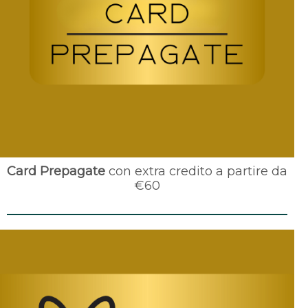
Card Prepagate
con extra credito a partire da
€60